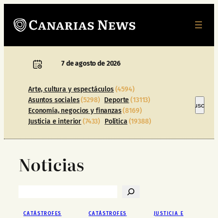
Saltar
al
contenido
7 de agosto de 2026
Arte, cultura y espectáculos
(4594)
Asuntos sociales
(5298)
Deporte
(13113)
Buscar
Buscar
Economía, negocios y finanzas
(8169)
Justicia e interior
(7433)
Política
(19388)
Noticias
Buscar
CATÁSTROFES
CATÁSTROFES
JUSTICIA E