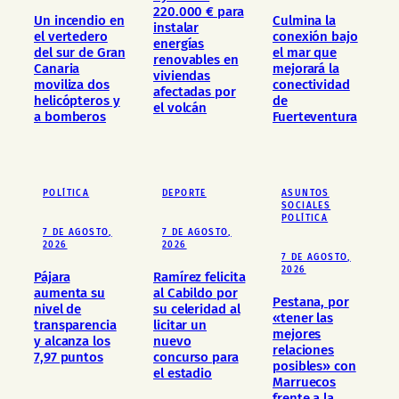
220.000 € para
Un incendio en
Culmina la
instalar
el vertedero
conexión bajo
energías
del sur de Gran
el mar que
renovables en
Canaria
mejorará la
viviendas
moviliza dos
conectividad
afectadas por
helicópteros y
de
el volcán
a bomberos
Fuerteventura
POLÍTICA
DEPORTE
ASUNTOS
SOCIALES
POLÍTICA
7 DE AGOSTO,
7 DE AGOSTO,
2026
2026
7 DE AGOSTO,
2026
Pájara
Ramírez felicita
aumenta su
al Cabildo por
Pestana, por
nivel de
su celeridad al
«tener las
transparencia
licitar un
mejores
y alcanza los
nuevo
relaciones
7,97 puntos
concurso para
posibles» con
el estadio
Marruecos
frente a la