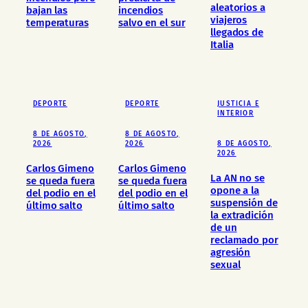
aleatorios a
bajan las
incendios
viajeros
temperaturas
salvo en el sur
llegados de
Italia
DEPORTE
DEPORTE
JUSTICIA E
INTERIOR
8 DE AGOSTO,
8 DE AGOSTO,
2026
2026
8 DE AGOSTO,
2026
Carlos Gimeno
Carlos Gimeno
La AN no se
se queda fuera
se queda fuera
opone a la
del podio en el
del podio en el
suspensión de
último salto
último salto
la extradición
de un
reclamado por
agresión
sexual