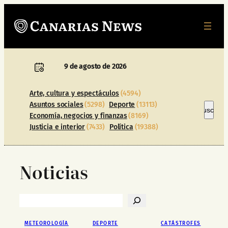
Saltar
al
contenido
9 de agosto de 2026
Arte, cultura y espectáculos
(4594)
Asuntos sociales
(5298)
Deporte
(13113)
Buscar
Buscar
Economía, negocios y finanzas
(8169)
Justicia e interior
(7433)
Política
(19388)
Noticias
Buscar
METEOROLOGÍA
DEPORTE
CATÁSTROFES