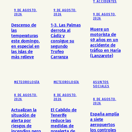
Y ACCIDENTES
9 DE AGOSTO,
9 DE AGOSTO,
2026
2026
9 DE AGOSTO,
2026
Descenso de
1-3. Las Palmas
Muere un
las
derrota al
motorista de
temperaturas
Cádiz y
49 años en un
este domingo,
consigue su
accidente de
en especial en
segundo
tráfico en Haría
las islas de
Trofeo
(Lanzarote)
más relieve
Carranza
METEOROLOGÍA
METEOROLOGÍA
ASUNTOS
SOCIALES
8 DE AGOSTO,
8 DE AGOSTO,
2026
2026
8 DE AGOSTO,
2026
Actualizan la
El Cabildo de
España amplía
situación de
Tenerife
a siete
alerta por
reduce las
aeropuertos
riesgos de
medidas de
los controles
incendios pero
prealerta de